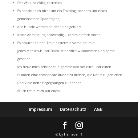
Der Walk ist völlig kostenlos
Es handelt sich nicht um ein Training, sondern um einen
gemeinsamen Spaziergang
Alle Hunde werden an der Leine geführt
Keine Anmeldung notwendig – komm einfach vorbei
Es braucht keinen Trainingstermin vorab bei mir
Jedes Mensch-Hund-Team ist herzlich willkommen und gerne
gesehen.
Ich freue mich sehr darauf, gemeinsam mit euch und euren
Hunden eine entspannte Runde zu drehen, die Natur zu genießen
und viele nette Begegnungen zu erleben.
🐶 Ich freue mich auf euch!
Impressum
Datenschutz
AGB
© by Hamader IT